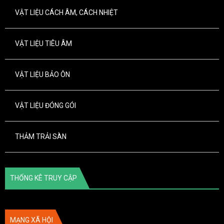
VẬT LIỆU CÁCH ÂM, CÁCH NHIỆT
VẬT LIỆU TIÊU ÂM
VẬT LIỆU BẢO ÔN
VẬT LIỆU ĐÓNG GÓI
THẢM TRẢI SÀN
THỐNG KÊ TRUY CẬP
MẠNG XÃ HỘI