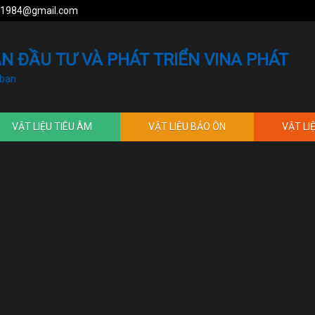
1984@gmail.com
N ĐẦU TƯ VÀ PHÁT TRIỂN VINA PHÁT
 bạn
VẬT LIỆU TIÊU ÂM
VẬT LIỆU BẢO ÔN
VẬT LI