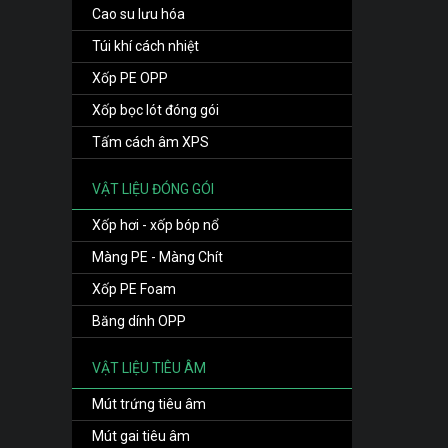
Cao su lưu hóa
Túi khí cách nhiệt
Xốp PE OPP
Xốp bọc lót đóng gói
Tấm cách âm XPS
VẬT LIỆU ĐÓNG GÓI
Xốp hơi - xốp bóp nổ
Màng PE - Màng Chít
Xốp PE Foam
Băng dính OPP
VẬT LIỆU TIÊU ÂM
Mút trứng tiêu âm
Mút gai tiêu âm