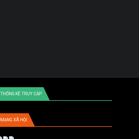
THỐNG KÊ TRUY CẬP
MẠNG XÃ HỘI