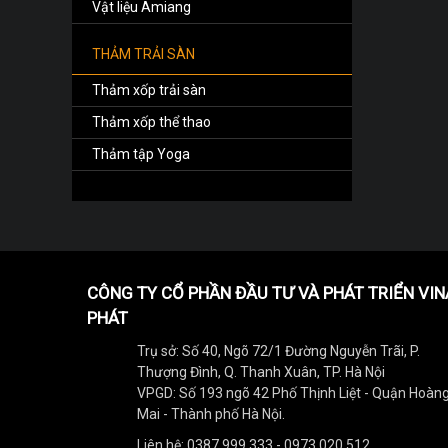
Vật liệu Amiang
THẢM TRẢI SÀN
Thảm xốp trải sàn
Thảm xốp thể thao
Thảm tập Yoga
CÔNG TY CỔ PHẦN ĐẦU TƯ VÀ PHÁT TRIỂN VIN
PHÁT
Trụ sở: Số 40, Ngõ 72/1 Đường Nguyễn Trãi, P.
Thượng Đình, Q. Thanh Xuân, TP. Hà Nội
VPGD: Số 193 ngõ 42 Phố Thịnh Liệt - Quận Hoàn
Mai - Thành phố Hà Nội.
Liên hệ: 0387 999 333 - 0973 020 512