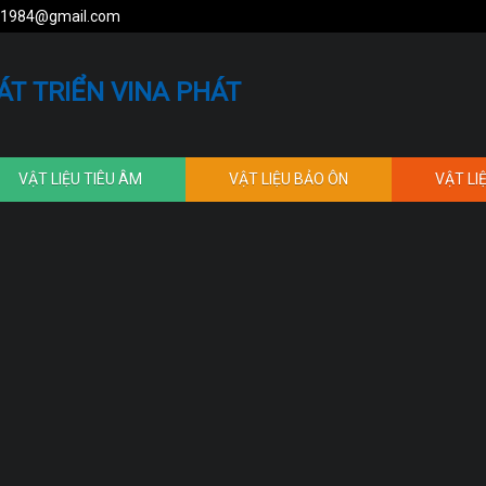
1984@gmail.com
ÁT TRIỂN VINA PHÁT
VẬT LIỆU TIÊU ÂM
VẬT LIỆU BẢO ÔN
VẬT LI