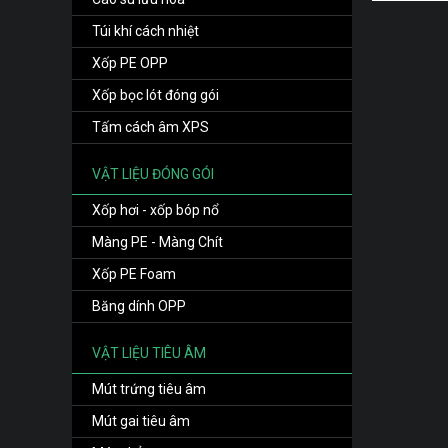
Túi khí cách nhiệt
Xốp PE OPP
Xốp bọc lót đóng gói
Tấm cách âm XPS
VẬT LIỆU ĐÓNG GÓI
Xốp hơi - xốp bóp nổ
Màng PE - Màng Chít
Xốp PE Foam
Băng dính OPP
VẬT LIỆU TIÊU ÂM
Mút trứng tiêu âm
Mút gai tiêu âm