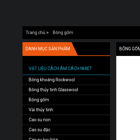
Trang chủ
>
Bông gốm
DANH MỤC SẢN PHẨM
BÔNG GỐ
VẬT LIỆU CÁCH ÂM CÁCH NHIỆT
Bông khoáng Rockwool
Bông thủy tinh Glasswool
Bông gốm
Vải thủy tinh
Cao su non
Cao su đặc
Cao su lưu hóa