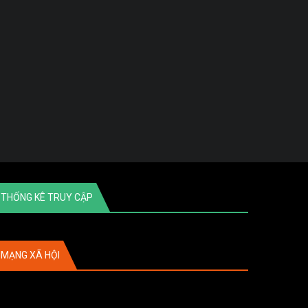
THỐNG KÊ TRUY CẬP
MẠNG XÃ HỘI