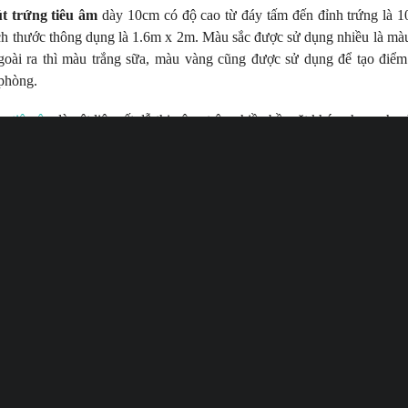
 trứng tiêu âm
dày 10cm có độ cao từ đáy tấm đến đỉnh trứng là
ch thước thông dụng là 1.6m x 2m. Màu sắc được sử dụng nhiều là mà
goài ra thì màu trắng sữa, màu vàng cũng được sử dụng để tạo điể
phòng.
g tiêu âm
là vật liệu rất dễ thi công trên nhiều bề mặt khác nhau, nha
kinh tế cao, sử dụng an toàn và sạch, không chịu ảnh hưởng của v
 lão hóa. Điểm đặc biệt nữa là mút trứng vẫn hoạt động tốt trong môi 
t độ thấp.
g tiêu âm được sử dụng rộng rãi trong phòng thu, phòng nghe nhạc,
, karaoke, khán phòng, hội trường, rạp hát, rạp chiếu phim, vũ trườ
 và máy phát điện... Đặc biệt tấm mút trứng tiêu âm 10cm được sử dụ
g có yêu cầu tiêu âm cực cao, đảm bảo âm thanh chuẩn nhất, không 