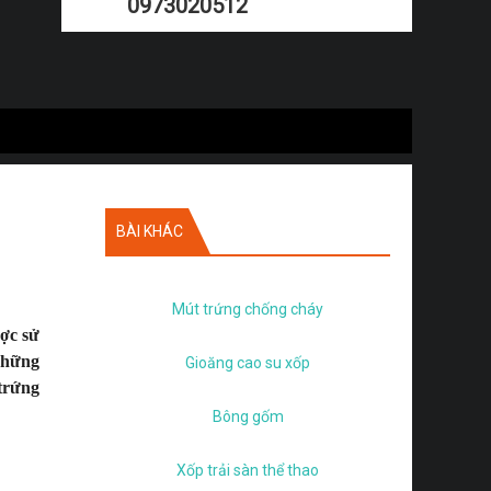
0973020512
BÀI KHÁC
Mút trứng chống cháy
ợc sử
những
Gioăng cao su xốp
trứng
Bông gốm
Xốp trải sàn thể thao