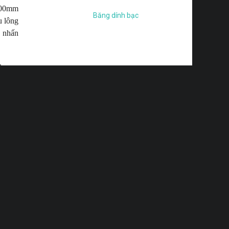
 100mm
Băng dính bạc
u lông
m nhấn
nh gọn
a đập,
trường
 cabin
ng, vỏ
ng cho
bị ảnh