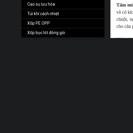
Cao su lưu hóa
Tấm mút
và có kí
Túi khí cách nhiệt
chuột, n
Xốp PE OPP
cho căn 
Xốp bọc lót đóng gói
Mút trứn
Tấm cách âm XPS
và tính 
không bị
VẬT LIỆU ĐÓNG GÓI
ẩm, nhiệ
Xốp hơi - xốp bóp nổ
Màng PE - Màng Chít
Xốp PE Foam
Băng dính OPP
Mút trứn
VẬT LIỆU TIÊU ÂM
thu thanh
thiết bị
Mút trứng tiêu âm
các phòn
Mút gai tiêu âm