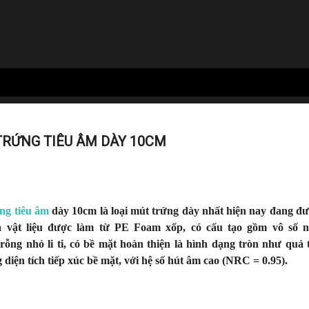
TRỨNG TIÊU ÂM DÀY 10CM
ng tiêu âm
dày 10cm là loại mút trứng dày nhất hiện nay đang đư
à vật liệu được làm từ PE Foam xốp, có cấu tạo gồm vô số 
rỗng nhỏ li ti, có bề mặt hoàn thiện là hình dạng tròn như quả 
 diện tích tiếp xúc bề mặt, với hệ số hút âm cao (NRC = 0.95).