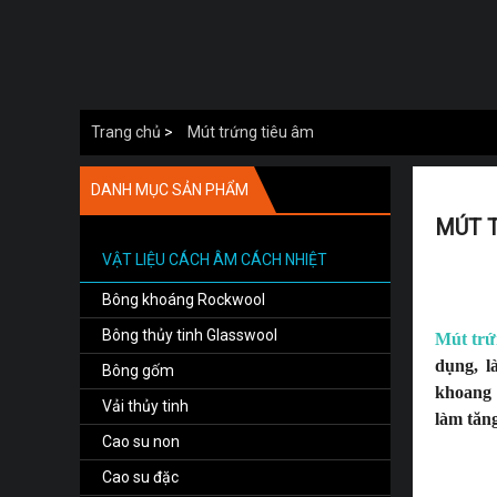
Trang chủ
>
Mút trứng tiêu âm
DANH MỤC SẢN PHẨM
MÚT 
VẬT LIỆU CÁCH ÂM CÁCH NHIỆT
Bông khoáng Rockwool
Bông thủy tinh Glasswool
Mút trứ
dụng, l
Bông gốm
khoang 
Vải thủy tinh
làm tăng
Cao su non
Cao su đặc