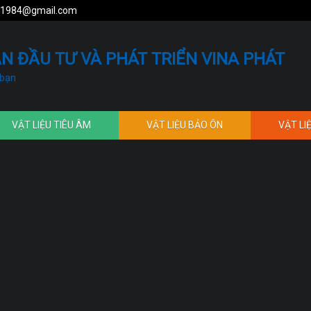
1984@gmail.com
N ĐẦU TƯ VÀ PHÁT TRIỂN VINA PHÁT
 bạn
VẬT LIỆU TIÊU ÂM
VẬT LIỆU BẢO ÔN
VẬT LI