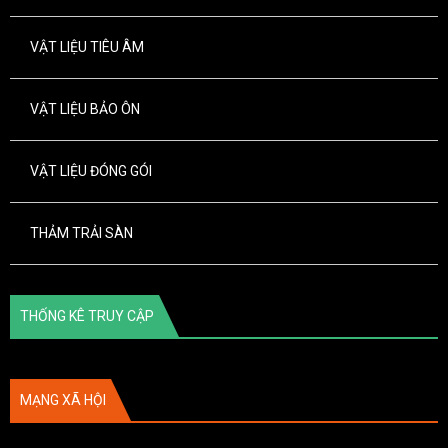
VẬT LIỆU TIÊU ÂM
VẬT LIỆU BẢO ÔN
VẬT LIỆU ĐÓNG GÓI
THẢM TRẢI SÀN
THỐNG KÊ TRUY CẬP
MẠNG XÃ HỘI