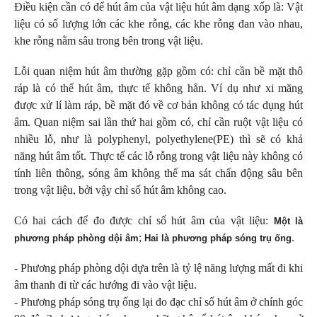
Điều kiện cần có để hút âm của vật liệu hút âm dạng xốp là: Vật
liệu có số lượng lớn các khe rỗng, các khe rỗng đan vào nhau,
khe rỗng nằm sâu trong bên trong vật liệu.
Lỗi quan niệm hút âm thường gặp gồm có: chỉ cần bề mặt thô
ráp là có thể hút âm, thực tế không hẳn. Ví dụ như xi măng
được xử lí làm ráp, bề mặt đó về cơ bản không có tác dụng hút
âm. Quan niệm sai lần thứ hai gồm có, chỉ cần ruột vật liệu có
nhiều lỗ, như là polyphenyl, polyethylene(PE) thì sẽ có khả
năng hút âm tốt. Thực tế các lỗ rỗng trong vật liệu này không có
tính liên thông, sóng âm không thể ma sát chấn động sâu bên
trong vật liệu, bởi vậy chỉ số hút âm không cao.
Có hai cách để đo được chỉ số hút âm của vật liệu:
Một là
;
.
phương pháp phòng dội âm
Hai là phương pháp sóng trụ ống
- Phương pháp phòng dội dựa trên là tỷ lệ năng lượng mất đi khi
âm thanh đi từ các hướng đi vào vật liệu.
- Phương pháp sóng trụ ống lại đo đạc chỉ số hút âm ở chính góc