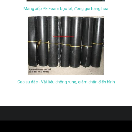
Màng xốp PE Foam bọc lót, đóng gói hàng hóa
Cao su đặc - Vật liệu chống rung, giảm chấn điển hình