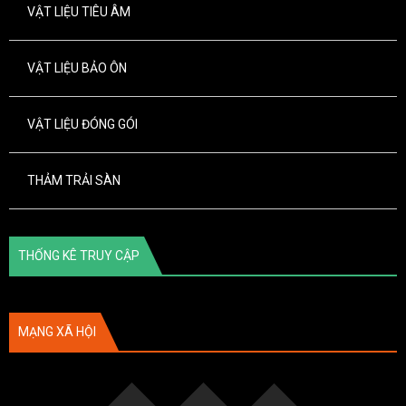
VẬT LIỆU TIÊU ÂM
VẬT LIỆU BẢO ÔN
VẬT LIỆU ĐÓNG GÓI
THẢM TRẢI SÀN
THỐNG KÊ TRUY CẬP
MẠNG XÃ HỘI