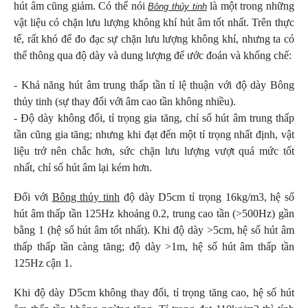
hút âm cũng giảm. Có thể nói
là một trong những
Bông thủy tinh
vật liệu có chặn lưu lượng không khí hút âm tốt nhất. Trên thực
tế, rất khó để đo đạc sự chặn lưu lượng không khí, nhưng ta có
thể thông qua độ dày và dung lượng để ước đoán và khống chế:
- Khả năng hút âm trung thấp tần tỉ lệ thuận với độ dày Bông
thủy tinh (sự thay đổi với âm cao tần không nhiều).
- Độ dày không đổi, tỉ trọng gia tăng, chỉ số hút âm trung thấp
tần cũng gia tăng; nhưng khi đạt đến một tỉ trọng nhất định, vật
liệu trở nên chắc hơn, sức chặn lưu lượng vượt quá mức tốt
nhất, chỉ số hút âm lại kém hơn.
Đối với
Bông thủy tinh
độ dày D5cm tỉ trọng 16kg/m3, hệ số
hút âm thấp tần 125Hz khoảng 0.2, trung cao tần (>500Hz) gần
bằng 1 (hệ số hút âm tốt nhất). Khi độ dày >5cm, hệ số hút âm
thấp thấp tần càng tăng; độ dày >1m, hệ số hút âm thấp tần
125Hz cận 1.
Khi độ dày D5cm không thay đổi, tỉ trọng tăng cao, hệ số hút