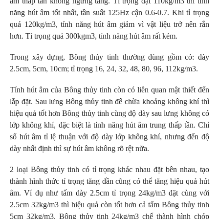
âm thấp tần không ngừng tăng. Tỉ trọng đạt 110kg/m3 thì tính
năng hút âm tốt nhất, tần suất 125Hz cận 0.6-0.7. Khi tỉ trọng
quá 120kg/m3, tính năng hút âm giảm vì vật liệu trở nên rắn
hơn. Tỉ trọng quá 300kgm3, tính năng hút âm rất kém.
Trong xây dựng, Bông thủy tinh thường dùng gồm có: dày
2.5cm, 5cm, 10cm; tỉ trọng 16, 24, 32, 48, 80, 96, 112kg/m3.
Tính hút âm của
Bông thủy tinh
còn có liên quan mật thiết đến
lắp đặt. Sau lưng Bông thủy tinh để chừa khoảng không khí thì
hiệu quả tốt hơn Bông thủy tinh cùng độ dày sau lưng không có
lớp không khí, đặc biệt là tính năng hút âm trung thấp tần. Chỉ
số hút âm tỉ lệ thuận với độ dày lớp không khí, nhưng đến độ
dày nhất định thì sự hút âm không rõ rệt nữa.
2 loại Bông thủy tinh có tỉ trọng khác nhau đặt bên nhau, tạo
thành hình thức tỉ trọng tăng dần cũng có thể tăng hiệu quả hút
âm. Ví dụ như tấm dày 2.5cm tỉ trọng 24kg/m3 đặt cùng với
2.5cm 32kg/m3 thì hiệu quả còn tốt hơn cả tấm Bông thủy tinh
5cm 32kg/m3.
Bông thủy tinh 24kg/m3 chế thành hình chóp