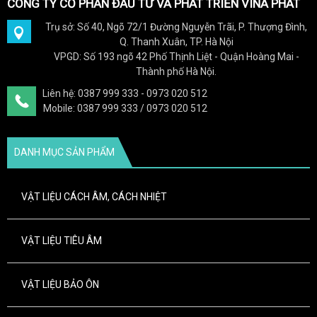
CÔNG TY CỔ PHẦN ĐẦU TƯ VÀ PHÁT TRIỂN VINA PHÁT
Trụ sở: Số 40, Ngõ 72/1 Đường Nguyễn Trãi, P. Thượng Đình,
Q. Thanh Xuân, TP. Hà Nội
VPGD: Số 193 ngõ 42 Phố Thịnh Liệt - Quận Hoàng Mai -
Thành phố Hà Nội.
Liên hệ: 0387 999 333 - 0973 020 512
Mobile: 0387 999 333 / 0973 020 512
DANH MỤC SẢN PHẨM
VẬT LIỆU CÁCH ÂM, CÁCH NHIỆT
VẬT LIỆU TIÊU ÂM
VẬT LIỆU BẢO ÔN