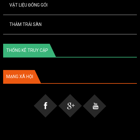
VẬT LIỆU ĐÓNG GÓI
THẢM TRẢI SÀN
THỐNG KÊ TRUY CẬP
MẠNG XÃ HỘI